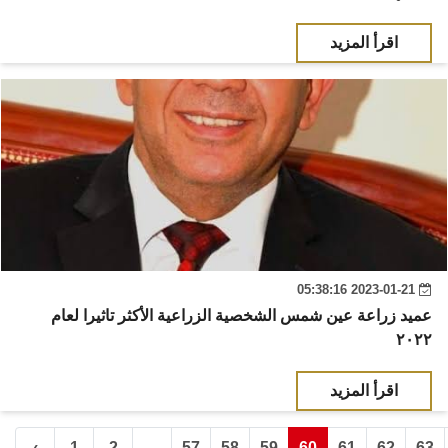
اقرأ المزيد
2023-01-21 05:38:16
عميد زراعة عين شمس الشخصية الزراعية الأكثر تاثيرا لعام
٢٠٢٢
اقرأ المزيد
‹
1
2
...
57
58
59
60
61
62
63