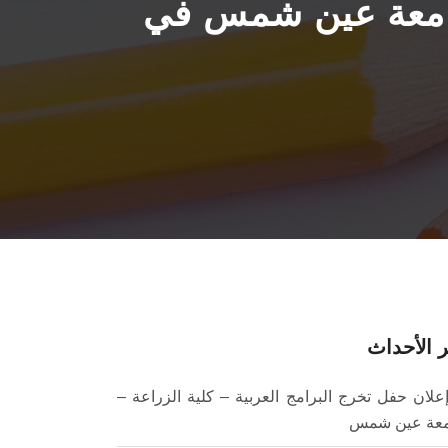
جامعة عين شمس في
 الأحداث
علان حفل تخرج البرامج العربية – كلية الزراعة –
عة عين شمس