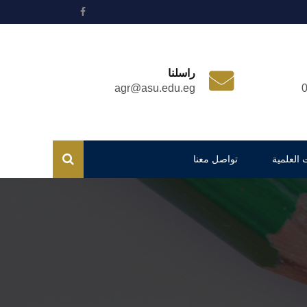
راسلنا
agr@asu.edu.eg
 العلمية
تواصل معنا