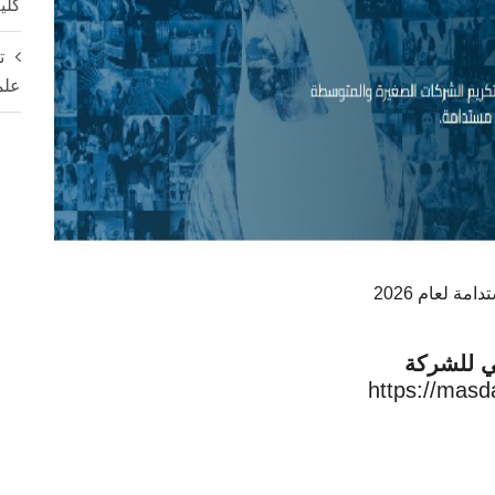
كلي
ت
علم
ة لعام 2026
ي للشركة
https://masda