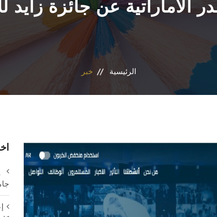
لاماراتية عن جائزة زايد للاست
الرئيسية
خبر
اخر
إ
جام
إع