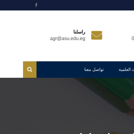
راسلنا
agr@asu.edu.eg
 العلمية
تواصل معنا