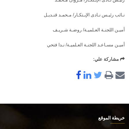
نـائب رئيـس نـادى الإبـتكـار/ مـحمـد قنـديـل
أميـن اللجنـة العـلميـة/ روضـة شـريـف
أميـن مسـاعـد اللجنـة العـلميـة/ نـدا فتحي
مشاركة علي:
خريطة الموقع