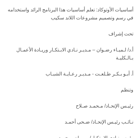
أساسيات الأوتوكاد: تعلم أساسيات هذا البرنامج الرائد واستخدامه
في رسم وتصميم مشروعات اللاند سكيب
تحت إشراف
أ.د/ لـميـاء رضـوان – مـديـر نـادي الابـتكـار وريـادة الأعمـال
بـالـكليـة
أ. أبـو بـكـر طـلعـت - مـديـر رعـايـة الشبـاب
وتنظم
رئيـس الإتحـاد/ مـحمـد صـلاح
نـائـب رئيـس الإتحـاد/ ضـحى أحمـد
رئيـس نـادى الإبـتكـار/ مـروان مـحمـد