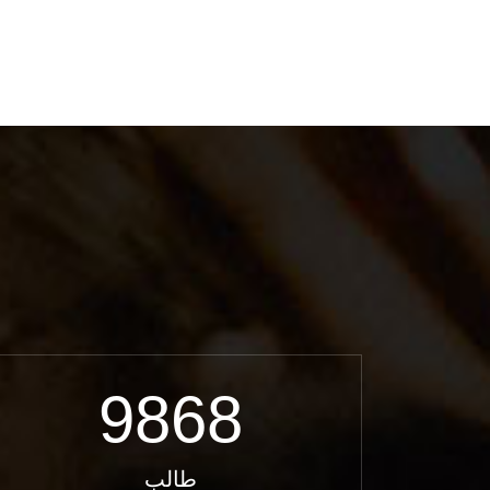
9868
طالب