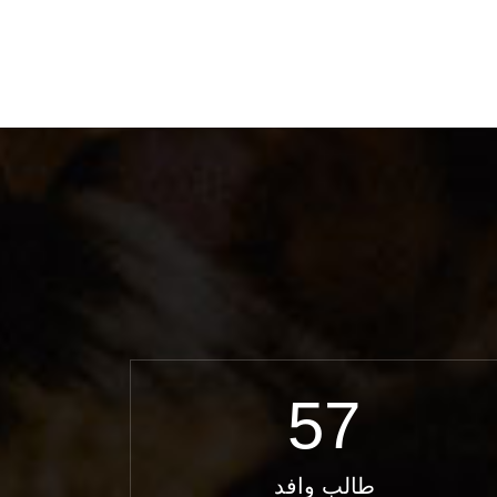
57
طالب وافد