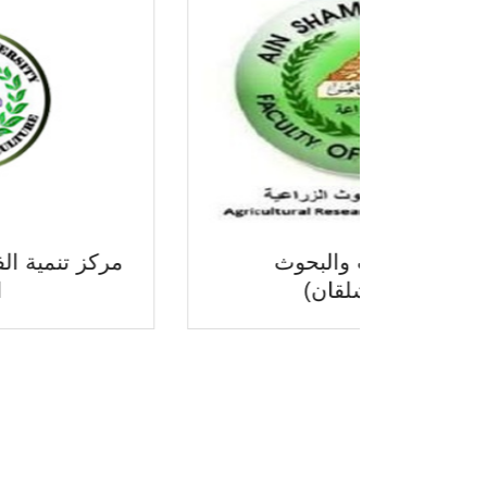
مركز التجارب والبحوث
الزراعية(شلقان)