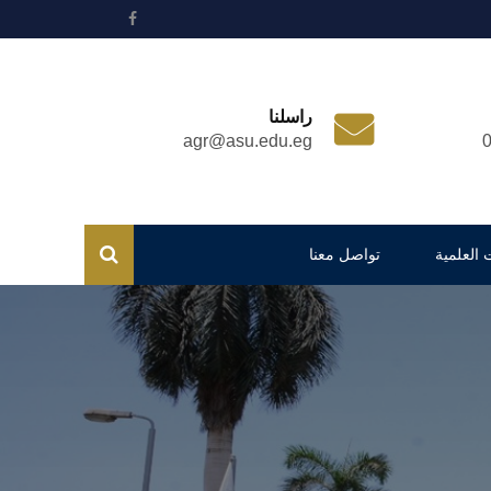
راسلنا
agr@asu.edu.eg
 العلمية
تواصل معنا