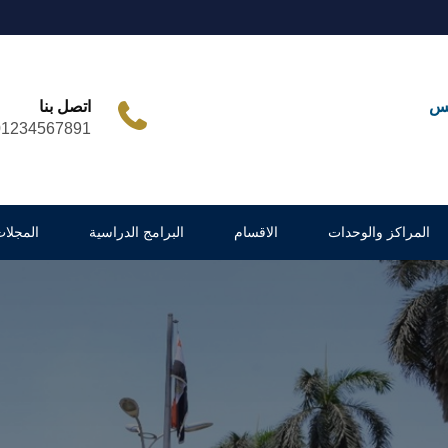
مس
اتصل بنا
01234567891
المراكز والوحدات
الاقسام
البرامج الدراسية
المجلات