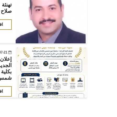
تهنئة 
صلاح
اق
2026-07-21 00:00:00
إعلان
الجديد
بكلية 
شمس
اق