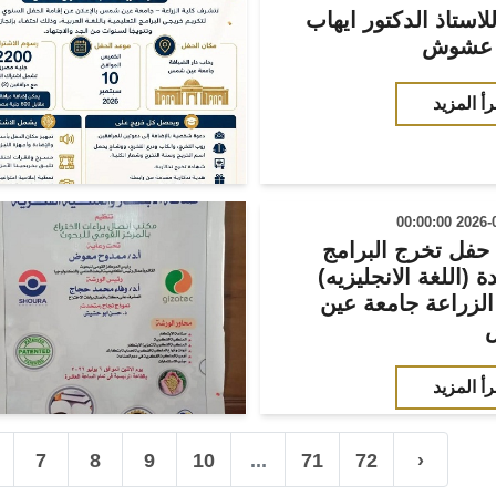
للاستاذ الدكتور ايهاب
 عشوش
رأ المزيد
 حفل تخرج البرامج
ة (اللغة الانجليزيه)
الزراعة جامعة عين
رأ المزيد
7
8
9
10
...
71
72
›