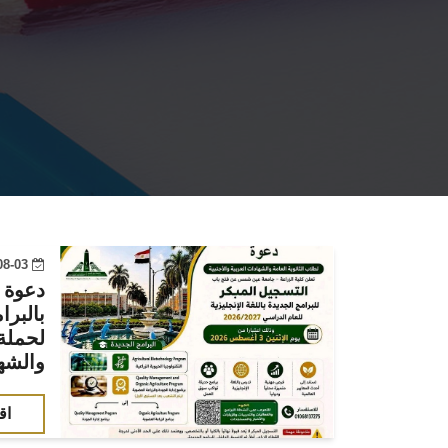
2026-08-03 11:17:26
دعوة 
بالبرا
لحملة 
والشها
اق