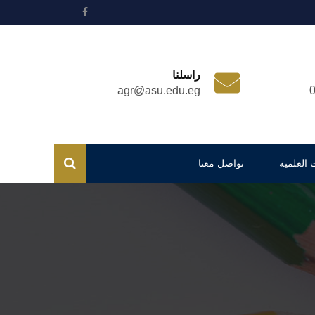
راسلنا
agr@asu.edu.eg
 العلمية
تواصل معنا