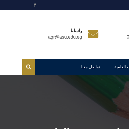
راسلنا
agr@asu.edu.eg
 العلمية
تواصل معنا