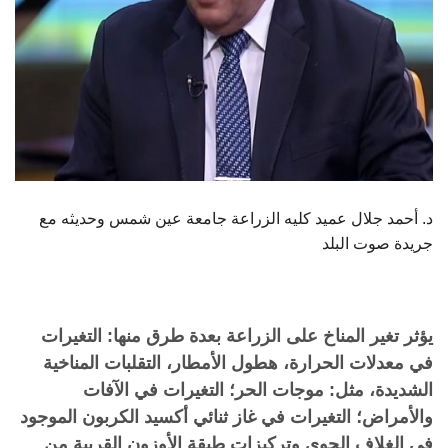
د. أحمد جلال عميد كليه الزراعة جامعة عين شمس وحديثه مع
جريدة صوت البلد
يؤثر تغير المناخ على الزراعة بعدة طرق منها: التغيرات
في معدلات الحرارة، هطول الأمطار، التقلبات المناخية
الشديدة، مثل: موجات الحر؛ التغيرات في الآفات
والأمراض؛ التغيرات في غاز ثنائي أكسيد الكربون الموجود
في الغلاف الجوي وتركيزات طبقة الأوزون القريبة من