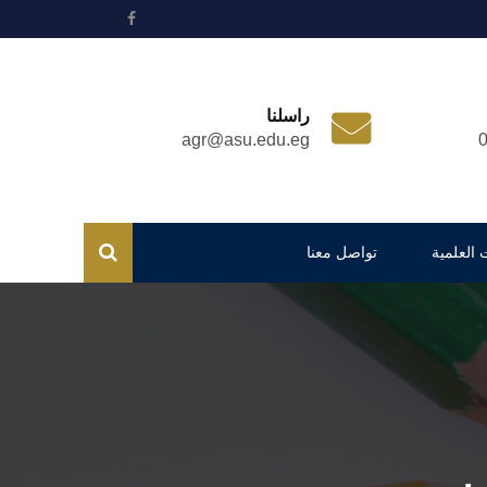
راسلنا
agr@asu.edu.eg
 العلمية
تواصل معنا