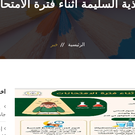
ذية السليمة أثناء فترة الامتحا
الرئيسية
خبر
اخر
إ
جام
إع