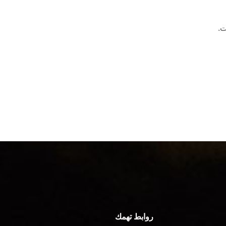
ت.
روابط تهمك