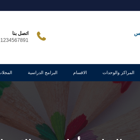
مس
اتصل بنا
01234567891
المراكز والوحدات
الاقسام
البرامج الدراسية
المجلات