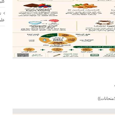
كلي
ت
علم
امتحانات))