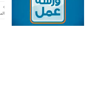
إ
الم