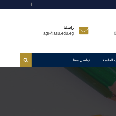
راسلنا
agr@asu.edu.eg
 العلمية
تواصل معنا